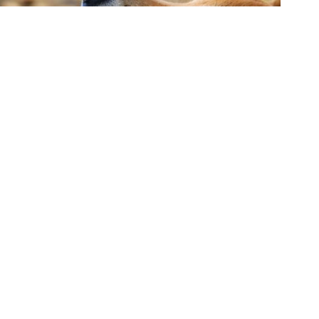
諮詢筆記
2025-04-12
幼犬訓練重點不是只有「大小便訓練」！新手飼主經常
忽略的狗狗教養關鍵
4/11 回國的第一天，我接到了十一通諮詢電話，其中有
八隻是咬人柴犬，另外三隻是哈士奇幼犬、約…