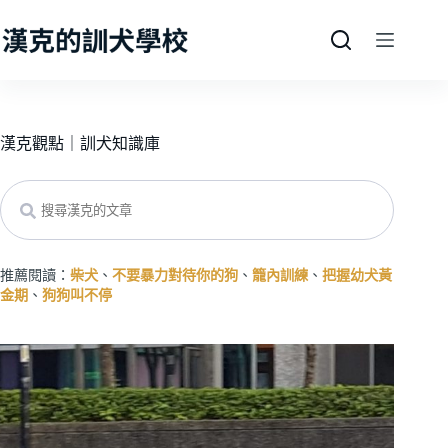
跳
至
主
要
內
容
漢克觀點｜訓犬知識庫
Search
推薦閱讀：
柴犬
、
不要暴力對待你的狗
、
籠內訓練
、
把握幼犬黃
金期
、
狗狗叫不停