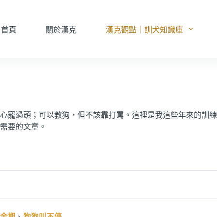
首頁
關於漢克
漢克觀點｜訓犬知識庫
心寵過頭；可以教狗，但不該靠打罵。這裡是我這些年來的訓練
需要的文章。
金期
、
狗狗叫不停