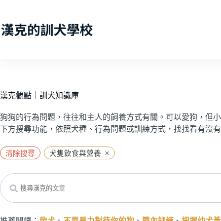
跳
至
主
要
內
容
漢克觀點｜訓犬知識庫
狗狗的行為問題，往往和主人的飼養方式有關。可以愛狗，但小
下方搜尋功能，依照犬種、行為問題或訓練方式，找找看有沒有
×
清除搜尋
犬隻飲食與營養
Search
推薦閱讀：
柴犬
、
不要暴力對待你的狗
、
籠內訓練
、
把握幼犬黃