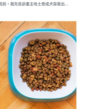
況前，我先告訴畜主哈士奇成犬容易出…