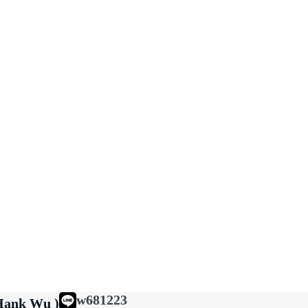
w681223
ank Wu )