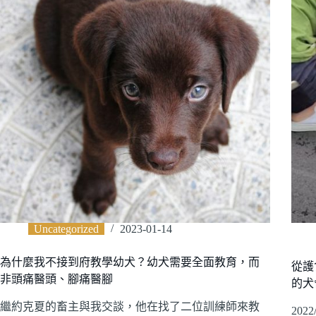
Uncategorized
2023-01-14
為什麼我不接到府教學幼犬？幼犬需要全面教育，而
從護
非頭痛醫頭、腳痛醫腳
的犬
繼約克夏的畜主與我交談，他在找了二位訓練師來教
20