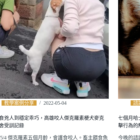
教學案例分享
2022-05-04
諮
食兇人到穩定乖巧，高雄咬人傑克羅素梗犬麥克
七個月哈
舍受訓記錄
擊行為的
22/5/4 傑克羅素五個月齡，會護食咬人。畜主餵食魚
今晚的諮