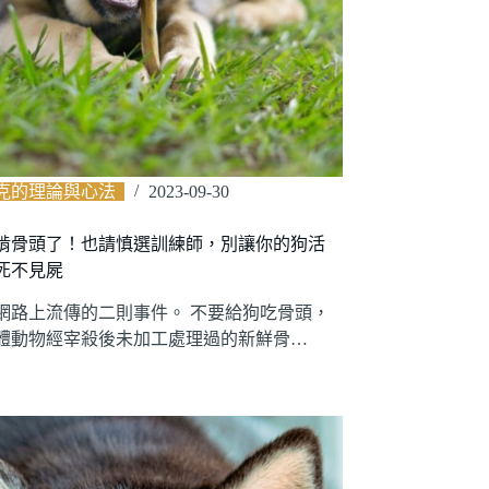
克的理論與心法
2023-09-30
啃骨頭了！也請慎選訓練師，別讓你的狗活
死不見屍
網路上流傳的二則事件。 不要給狗吃骨頭，
體動物經宰殺後未加工處理過的新鮮骨…