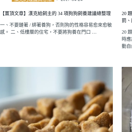
【置頂文章】漢克給飼主的 34 項狗狗飼養建議總整理
20
罰、
一、不要鏈著 / 綁著養狗，否則狗的性格容易愈來愈敏
感。 二、低樓層的住宅，不要將狗養在門口 …
20
時應
動自