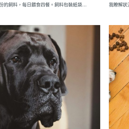
份的飼料，每日餵食四餐。飼料包裝紙袋…
我瞭解狀