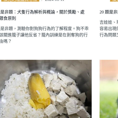
 題是非題：犬隻行為解析與概論，關於獎勵、處
20 題
餵食原則
吉娃娃、
 題是非題，測驗你對狗狗行為的了解程度。狗不乖
容易出現
該關進籠子讓他反省？籠內訓練是在剝奪狗的行
行為問題
由嗎？