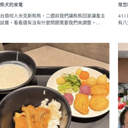
熊犬的來電
常忽
台南咬人米克斯熊熊，二週前我們讓熊熊回家讓畜主
4/
試養，看看還有沒有什麼問題需要我們來調整。…
有八