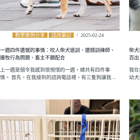
教學案例分享
諮詢筆記
2025-02-24
一週四件遺憾的事情：咬人柴犬退訓、選錯訓練師、
柴犬
邊牧行為問題、畜主不願配合
百出
上一週是個令我感到很惋惜的一週，總共有四件事
我在
情。 首先，在我接到的諮詢電話裡，有三隻狗讓我…
幼犬