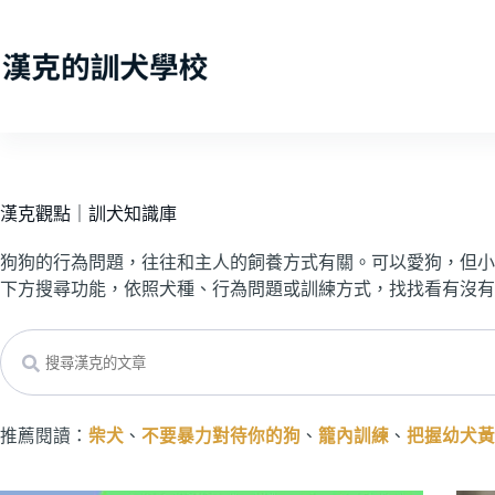
跳
至
主
要
內
容
漢克觀點｜訓犬知識庫
狗狗的行為問題，往往和主人的飼養方式有關。可以愛狗，但小
下方搜尋功能，依照犬種、行為問題或訓練方式，找找看有沒有
Search
推薦閱讀：
柴犬
、
不要暴力對待你的狗
、
籠內訓練
、
把握幼犬黃