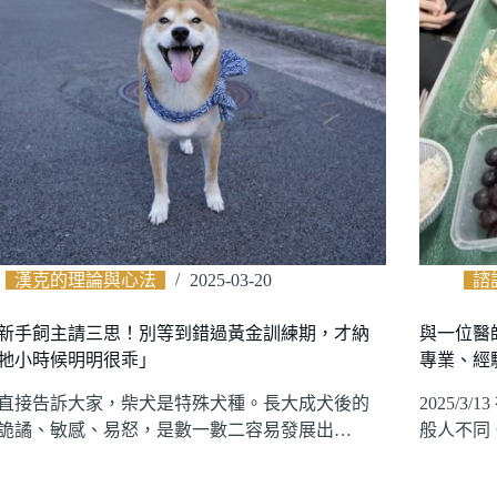
漢克的理論與心法
2025-03-20
諮
新手飼主請三思！別等到錯過黃金訓練期，才納
與一位醫
牠小時候明明很乖」
專業、經
直接告訴大家，柴犬是特殊犬種。長大成犬後的
2025/
詭譎、敏感、易怒，是數一數二容易發展出…
般人不同