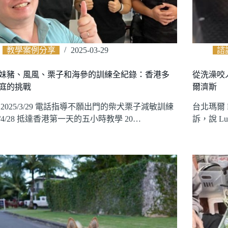
教學案例分享
2025-03-29
諮
妹豬、風風、栗子和海參的訓練全紀錄：香港多
從洗澡咬
庭的挑戰
爾濟斯
 2025/3/29 電話指導不願出門的柴犬栗子減敏訓練
台北瑪爾
5/4/28 抵達香港第一天的五小時教學 20…
訴，說 L