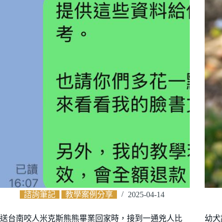
諮詢筆記
教學案例分享
2025-04-14
送台南咬人米克斯熊熊畢業回家時，接到一通兇人比
幼犬