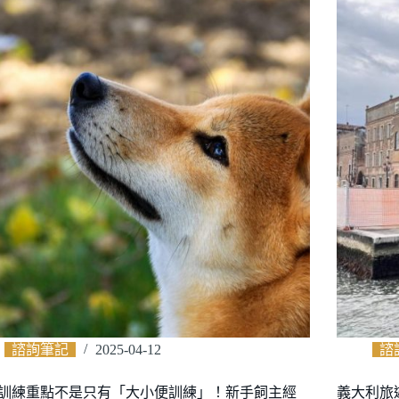
諮詢筆記
2025-04-12
諮
訓練重點不是只有「大小便訓練」！新手飼主經
義大利旅