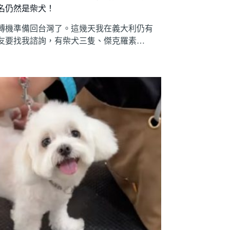
名仍然是柴犬！
轉機準備回台灣了。這幾天我在義大利仍有
友要找我諮詢，有柴犬三隻、傑克羅素…