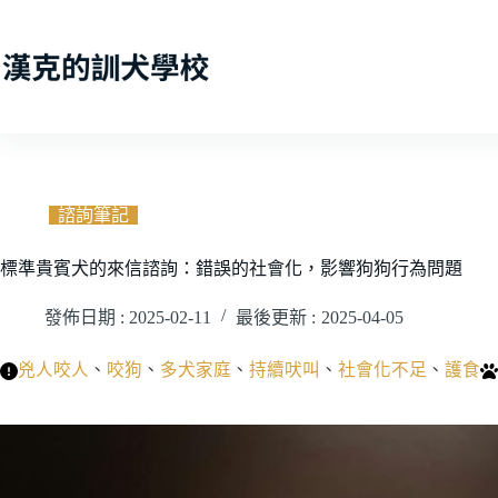
跳
至
主
要
內
容
諮詢筆記
標準貴賓犬的來信諮詢：錯誤的社會化，影響狗狗行為問題
發佈日期 :
2025-02-11
最後更新 :
2025-04-05
兇人咬人
、
咬狗
、
多犬家庭
、
持續吠叫
、
社會化不足
、
護食