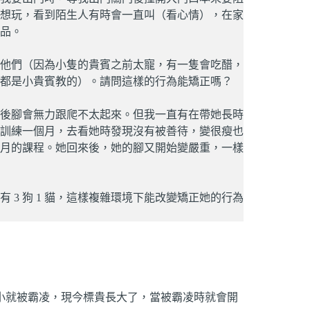
想玩，看到陌生人有時會一直叫（看心情），在家
品。
他們（因為小隻的貴賓之前太寵，有一隻會吃醋，
都是小貴賓教的）。請問這樣的行為能矯正嗎？
後腳會無力跟爬不太起來。但我一直有在帶她長時
訓練一個月，去看她時發現沒有被善待，變很瘦也
個月的課程。她回來後，她的腳又開始變嚴重，一樣
3 狗 1 貓，這樣複雜環境下能改變矯正她的行為
小就被霸凌，現今標貴長大了，當被霸凌時就會開