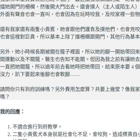
擋她開門的柵欄，然後開大門出去。還會撲人（主人或陌生人）
外面有聲音也會一直叫，也會因為在玩時咬我，及咬家裡一些物
還有我家還有兩隻小貴賓，她會跟他們護食及撲他們，也會兇咬
也會這樣對巨貴，所以基本上除了撞柵欄跟開門，其他行為基本
另外，她小時候長期被關在籠子裡面，所以她的腳一開始帶回來
間運動以及不關籠，醫生也告知不能關。但因為我之前有讓她去
一直把她關籠，所以過年前去看她時把她帶回，結束原本要 4 
沒力，趴下要起來後腳也會軟腳……
請問你只有到府訓練嗎？另外費用怎麼算？共要上幾堂？像我家有 
嗎？
我的回應：
不適合進行到府教學。
二隻小貴賓犬本身就是社會化不足，會咬狗，造成標貴自