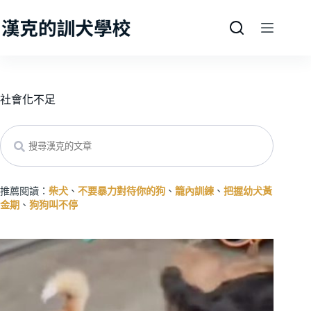
跳
至
主
要
內
容
社會化不足
Search
推薦閱讀：
柴犬
、
不要暴力對待你的狗
、
籠內訓練
、
把握幼犬黃
金期
、
狗狗叫不停