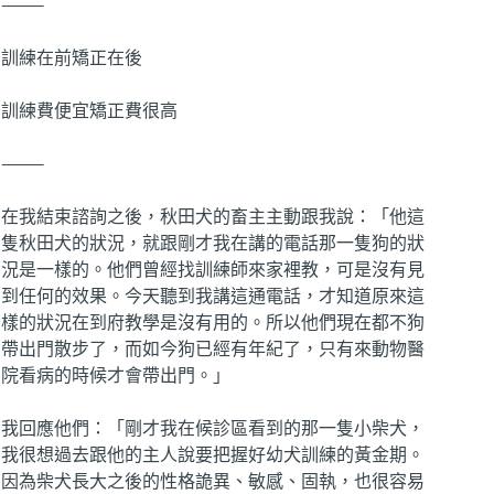
⸻
訓練在前矯正在後
訓練費便宜矯正費很高
⸻
在我結束諮詢之後，秋田犬的畜主主動跟我說：「他這
隻秋田犬的狀況，就跟剛才我在講的電話那一隻狗的狀
況是一樣的。他們曾經找訓練師來家裡教，可是沒有見
到任何的效果。今天聽到我講這通電話，才知道原來這
樣的狀況在到府教學是沒有用的。所以他們現在都不狗
帶出門散步了，而如今狗已經有年紀了，只有來動物醫
院看病的時候才會帶出門。」
我回應他們：「剛才我在候診區看到的那一隻小柴犬，
我很想過去跟他的主人說要把握好幼犬訓練的黃金期。
因為柴犬長大之後的性格詭異、敏感、固執，也很容易