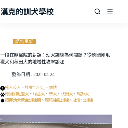
跳
至
主
要
內
容
諮詢筆記
一段在獸醫院的對話：幼犬訓練為何關鍵？從德國剛毛
獵犬和秋田犬的地域性攻擊談起
發佈日期 :
2025-04-24
兇人咬人
、
社會化不足
、
膽怯
德國剛毛獵犬
、
柯基犬
、
柴犬
、
秋田犬
、
鬆獅犬
把握幼犬黃金訓練期
、
環境抽離訓練
、
社會化訓練