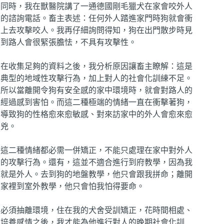
同時，我在獸醫院講了一通德國剛毛獵犬在家會咬外人
的諮詢電話。畜主表述：任何外人踏進家門時狗就會衝
上去攻擊咬人。我再仔細詢問得知，狗在出門散步時見
到路人會很緊張膽怯，不具有攻擊性。
在收集足夠的資料之後，我分析原因讓畜主瞭解：這是
典型的地域性攻擊行為，加上對人的社會化訓練不足。
所以當離開令狗有安全感的家中環境時，就會對路人的
經過感到害怕。而這二種極端的情緒一直在衝擊著狗，
導致狗的性格愈來愈敏感、對來訪家中的外人會愈來愈
兇。
這二種情緒都必需一併矯正，不能只處理在家中對外人
的攻擊行為。還有，這並不適合進行到府教學，因為我
就是外人。去到狗的地盤教學，他只會跟我拼命；離開
家裡到室外教學，他只會怕我怕得要命。
必須抽離環境，住在我的犬舍受訓矯正，花時間相處、
培養感情之後，我才能為他進行對人的晚期社會化訓