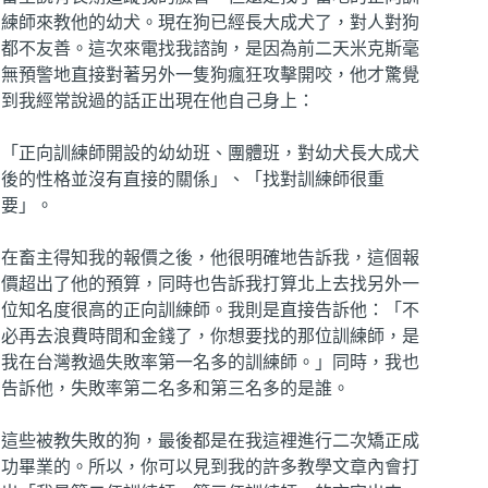
練師來教他的幼犬。現在狗已經長大成犬了，對人對狗
都不友善。這次來電找我諮詢，是因為前二天米克斯毫
無預警地直接對著另外一隻狗瘋狂攻擊開咬，他才驚覺
到我經常說過的話正出現在他自己身上：
「正向訓練師開設的幼幼班、團體班，對幼犬長大成犬
後的性格並沒有直接的關係」、「找對訓練師很重
要」。
在畜主得知我的報價之後，他很明確地告訴我，這個報
價超出了他的預算，同時也告訴我打算北上去找另外一
位知名度很高的正向訓練師。我則是直接告訴他：「不
必再去浪費時間和金錢了，你想要找的那位訓練師，是
我在台灣教過失敗率第一名多的訓練師。」同時，我也
告訴他，失敗率第二名多和第三名多的是誰。
這些被教失敗的狗，最後都是在我這裡進行二次矯正成
功畢業的。所以，你可以見到我的許多教學文章內會打