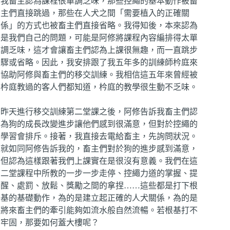
我畜主認為課程很單調乏味，那些控繩的基本動作被畜
主們直接跳過，那些在人犬之間「需要植入的正確關
係」的方式也被畜主們直接省略。我得知後，本來認為
是我們自己的問題，可能是阿修將課程內容編排得太單
調乏味，這才會讓畜主們認為上課很無趣，而一直跳步
驟或省略。因此，我安排跟了我五年多的訓練師枔庭來
協助阿修與畜主們的移交訓練。我相信這五年來曾經被
枔庭教過的客人們都知道，枔庭的教學很生動不乏味。
昨天進行移交訓練第二堂課之後，阿修告訴我畜主們認
為狗的成長改變進步讓他們感到很滿意，但對於控繩的
學習會排斥。接著，我直接去電給畜主，先詢問狀況。
就如同阿修告訴我的，畜主們對於狗的進步感到滿意，
但認為這樣跟著我們上課實在是很沒有意義。我們在這
二堂課程中所教的一步一步走停、控繩力道的掌握、提
醒、處罰、放鬆、獎勵之間的拿捏……這些都是打下根
基的基礎動作，為的是建立起正確的人犬關係，為的是
將來畜主們的牽引能夠如流水般自然流暢。若根基打不
牢固，那要如何蓋大樓呢？