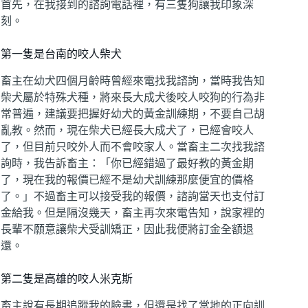
首先，在我接到的諮詢電話裡，有三隻狗讓我印象深
刻。
第一隻是台南的咬人柴犬
畜主在幼犬四個月齡時曾經來電找我諮詢，當時我告知
柴犬屬於特殊犬種，將來長大成犬後咬人咬狗的行為非
常普遍，建議要把握好幼犬的黃金訓練期，不要自己胡
亂教。然而，現在柴犬已經長大成犬了，已經會咬人
了，但目前只咬外人而不會咬家人。當畜主二次找我諮
詢時，我告訴畜主：「你已經錯過了最好教的黃金期
了，現在我的報價已經不是幼犬訓練那麼便宜的價格
了。」不過畜主可以接受我的報價，諮詢當天也支付訂
金給我。但是隔沒幾天，畜主再次來電告知，說家裡的
長輩不願意讓柴犬受訓矯正，因此我便將訂金全額退
還。
第二隻是高雄的咬人米克斯
畜主說有長期追蹤我的臉書，但還是找了當地的正向訓