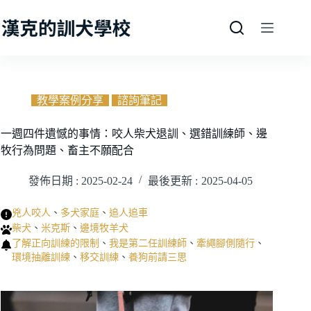
跳
至
主
要
內
容
教學案例分享
諮詢筆記
一週四件遺憾的事情：咬人柴犬退訓、選錯訓練師、邊
牧行為問題、畜主不願配合
發佈日期 :
2025-02-24
最後更新 :
2025-04-05
兇人咬人
、
多犬家庭
、
追人追車
柴犬
、
米克斯
、
邊境牧羊犬
了解正向訓練的限制
、
我是第二任訓練師
、
牽繩腳側隨行
、
環境抽離訓練
、
移交訓練
、
養狗前請三思