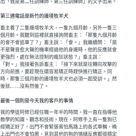
出「我是第二任訓練師、第三任訓練師」的文字出來。
第三通電話是新竹的邊境牧羊犬
畜主養了二隻邊境牧羊犬，一隻九個月齡，另外一隻三
個月齡。我聽到這裡就直接詢問畜主：「那隻九個月齡
的會不會追車了？」畜主說：「會。」我繼續問：「是
不是聲音愈大聲的機車經過他的身邊時，他的反應就會
更強烈，處在無法控制的瘋狂狀態？」畜主說：
「對。」我接著告訴畜主：「接下來就是往轉向攻擊的
方向前進，要趁現在還容易矯正時趕快進行矯正。同
時，那隻三個月齡的邊境牧羊犬也必須一起受訓。」然
後就……沒有然後了。
最後一個則是今天我的客戶的事情
我的學徒阿修已經任職一年半的時間，我一直在指導他
教學的知識、觀念和技術。現在，阿修手上有一隻狗已
經矯正好了，出門不會緊張害怕馬路上的各式車輛，晚
上出門也不會怕黑，見到其他的狗的情緒反應都很穩定