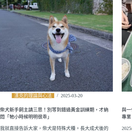
漢克的理論與心法
2025-03-20
柴犬新手飼主請三思！別等到錯過黃金訓練期，才納
與一
悶「牠小時候明明很乖」
專業
我就直接告訴大家，柴犬是特殊犬種。長大成犬後的
20