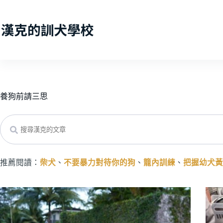
跳
至
主
要
內
容
養狗前請三思
Search
推薦閱讀：
柴犬
、
不要暴力對待你的狗
、
籠內訓練
、
把握幼犬黃