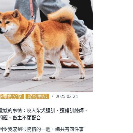
學案例分享
諮詢筆記
2025-02-24
遺憾的事情：咬人柴犬退訓、選錯訓練師、
問題、畜主不願配合
個令我感到很惋惜的一週，總共有四件事