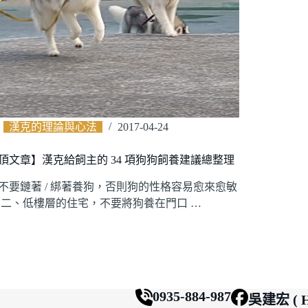
漢克的理論與心法
2017-04-24
頂文章】漢克給飼主的 34 項狗狗飼養建議總整理
不要鏈著 / 綁著養狗，否則狗的性格容易愈來愈敏
 二、低樓層的住宅，不要將狗養在門口 …
0935-884-987
吳建宏 ( H