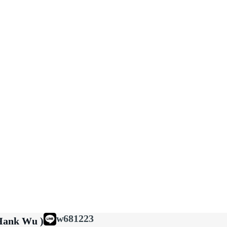
w681223
ank Wu )