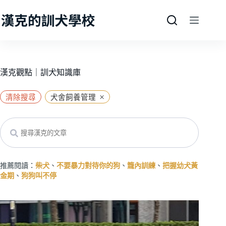
跳
至
主
要
內
容
漢克觀點｜訓犬知識庫
×
清除搜尋
犬舍飼養管理
Search
推薦閱讀：
柴犬
、
不要暴力對待你的狗
、
籠內訓練
、
把握幼犬黃
金期
、
狗狗叫不停