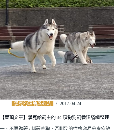
漢克的理論與心法
2017-04-24
【置頂文章】漢克給飼主的 34 項狗狗飼養建議總整理
一、不要鏈著 / 綁著養狗，否則狗的性格容易愈來愈敏