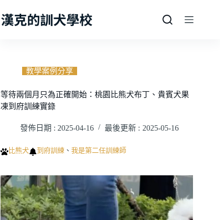
跳
至
主
要
內
容
教學案例分享
等待兩個月只為正確開始：桃園比熊犬布丁、貴賓犬果
凍到府訓練實錄
發佈日期 :
2025-04-16
最後更新 :
2025-05-16
比熊犬
到府訓練
、
我是第二任訓練師