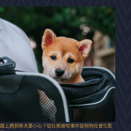
路上遇到柴犬要小心？從比熊被咬事件談狗狗社會化影