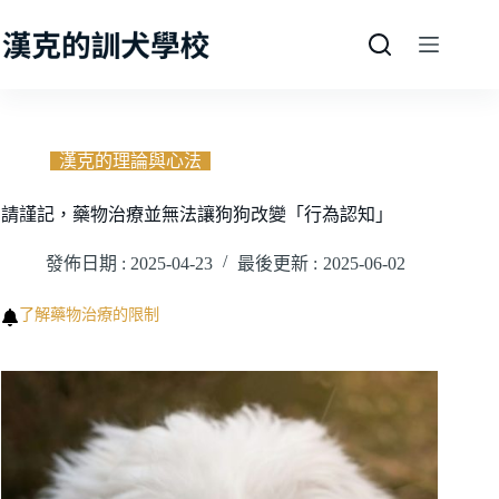
跳
至
主
要
內
容
漢克的理論與心法
請謹記，藥物治療並無法讓狗狗改變「行為認知」
發佈日期 :
2025-04-23
最後更新 :
2025-06-02
了解藥物治療的限制