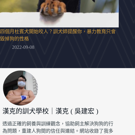
四個月杜賓犬開始咬人？訓犬師提醒你，暴力教育只會
毀掉狗的性格
2022-09-08
漢克的訓犬學校｜漢克 ( 吳建宏 )
透過正確的飼養與訓練觀念，協助飼主解決狗狗的行
為問題，重建人狗間的信任與連結。網站收錄了我多