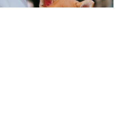
諮詢筆記
2021-04-20
路上遇到柴犬要小心？從比熊被咬事件談狗狗社會化影
響
今天接到一個諮詢電話。 比熊犬出門散步遇到一隻柴犬
幼犬，本來兩隻狗玩得很開心。但是小柴犬說…