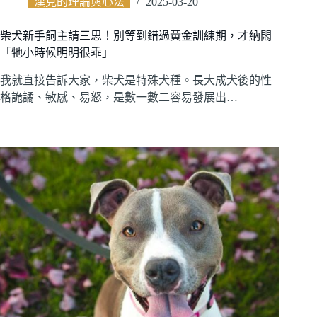
漢克的理論與心法
2025-03-20
柴犬新手飼主請三思！別等到錯過黃金訓練期，才納悶
「牠小時候明明很乖」
我就直接告訴大家，柴犬是特殊犬種。長大成犬後的性
格詭譎、敏感、易怒，是數一數二容易發展出…