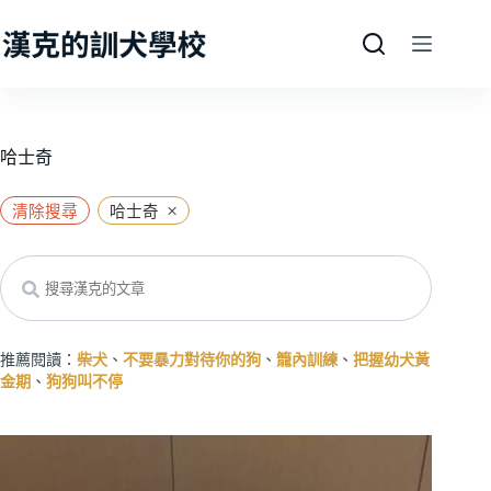
跳
至
主
要
內
容
哈士奇
×
清除搜尋
哈士奇
Search
推薦閱讀：
柴犬
、
不要暴力對待你的狗
、
籠內訓練
、
把握幼犬黃
金期
、
狗狗叫不停