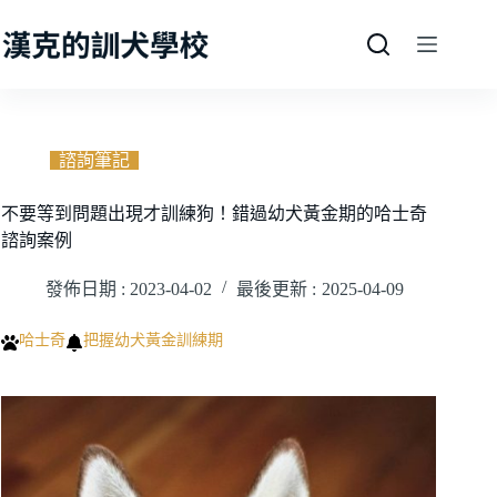
跳
至
主
要
內
容
諮詢筆記
不要等到問題出現才訓練狗！錯過幼犬黃金期的哈士奇
諮詢案例
發佈日期 :
2023-04-02
最後更新 :
2025-04-09
哈士奇
把握幼犬黃金訓練期