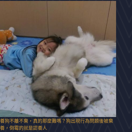
養狗不離不棄，真的那麼難嗎？狗出現行為問題後被棄
養，倒霉的就是認養人