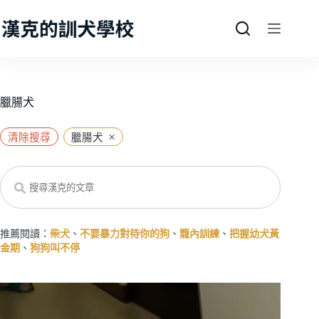
跳
至
主
要
內
容
臘腸犬
×
清除搜尋
臘腸犬
Search
推薦閱讀：
柴犬
、
不要暴力對待你的狗
、
籠內訓練
、
把握幼犬黃
金期
、
狗狗叫不停