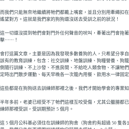
而我們只能無奈地繼續將牠們都戴上嘴套，並且分別用牽繩扣在
遙望對方。這就是我們家的狗狗還沒送去受訓之前的狀況！
這一切還沒提到牠們會對門外任何聲音的吠叫，牽著出門會拖著
擊⋯⋯！
會打這篇文章，主要是因為我發現多數養狗的人，只希望分享自
該有的教育訓練，包含：社交訓練、地盤訓練、狗糧營養、狗籠
側隨行訓練、不上沙發、不進房間、不給吃人類食物、不讓牠們
定時出門散步運動、每天早晚各一次籠內用餐、飲用水一律固定
這些都是在狗狗送去訓練師那裡之後，我們才開始學會的專業知
半年多前，老婆已經受不了牠們這樣互咬受傷，尤其公臘腸都已
練師那裡受訓，受訓期預計 5 個月。
這 5 個月公科基必須住在訓練師的狗舍（狗舍約有超過 50 