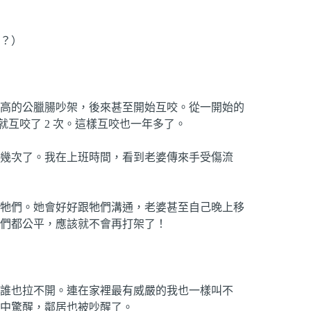
？）
高的公臘腸吵架，後來甚至開始互咬。從一開始的
晚就互咬了 2 次。這樣互咬也一年多了。
幾次了。我在上班時間，看到老婆傳來手受傷流
牠們。她會好好跟牠們溝通，老婆甚至自己晚上移
們都公平，應該就不會再打架了！
誰也拉不開。連在家裡最有威嚴的我也一樣叫不
中驚醒，鄰居也被吵醒了。