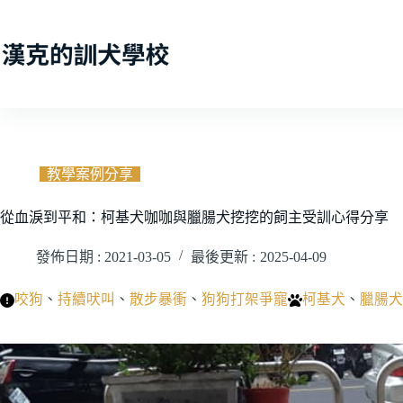
跳
至
主
要
內
容
教學案例分享
從血淚到平和：柯基犬咖咖與臘腸犬挖挖的飼主受訓心得分享
發佈日期 :
2021-03-05
最後更新 :
2025-04-09
咬狗
、
持續吠叫
、
散步暴衝
、
狗狗打架爭寵
柯基犬
、
臘腸犬