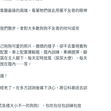
客廳最遠的兩端，看著牠們彼此用著不友善的眼神
我們散步，會對大多數狗狗不友善的吠叫或攻
己狗狗可愛的照片、撒嬌的樣子，卻不去重視養狗
配置、車上配置運輸籠、籠內訓練、牽繩選擇、腳
窩在主人腳下、每天定時放風（尿尿大便）、每天
放在籠內⋯⋯等。
識！
經老了。在多方諮詢後痛下決心，將公科基送去訓
隻各式各樣大小不一的狗狗），包吃包住包訓練包放