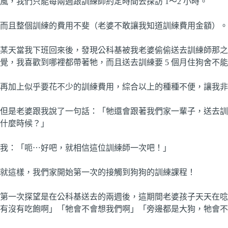
風，我們只能每兩週跟訓練師約定時間去探訪 1～2 小時。
而且整個訓練的費用不斐（老婆不敢讓我知道訓練費用金額）。
某天當我下班回來後，發現公科基被我老婆偷偷送去訓練師那之
覺，我喜歡到哪裡都帶著牠，而且送去訓練要 5 個月住狗舍不能
再加上似乎要花不少的訓練費用，綜合以上的種種不便，讓我非
但是老婆跟我說了一句話：「牠還會跟著我們家一輩子，送去訓練
什麼時候？」
我：「呃⋯好吧，就相信這位訓練師一次吧！」
就這樣，我們家開始第一次的接觸到狗狗的訓練課程！
第一次探望是在公科基送去的兩週後，這期間老婆孩子天天在唸
有沒有吃飽啊」「牠會不會想我們啊」「旁邊都是大狗，牠會不