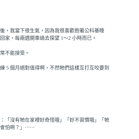
後，我當下很生氣，因為我很喜歡抱著公科基睡
回家，每兩週開車過去探望 1～2 小時而已。
常不能接受。
 5 個月絕對值得啊，不然牠們這樣互打互咬要到
：「沒有牠在家裡好奇怪哦」「好不習慣哦」「牠
會怕啊？」⋯⋯