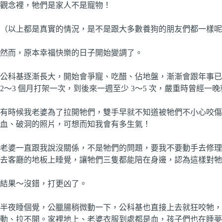
觀念裡，牠們是家人不是寵物！
（以上都是真實的情況，是不是跟大多數養狗的朋友們都一樣呢
然而，原本幸福快樂的日子開始變調了。
公科基逐漸長大，開始會爭寵、吃醋、佔地盤，漸漸會跟年事已
2～3 個月打架一次，到後來一週至少 3～5 次，嚴重時曾經一
有時候我老婆為了拉開牠們，雙手早就不知道被牠們不小心咬傷
血、破洞的照片，可想而知我會有多生氣！
老婆一直跟我說沒關係，不是牠們的問題，要我不要動手去修理
去客廳的地板上睡覺，讓牠們三隻都能陪在身邊，認為這樣對牠
結果～沒錯，打更凶了。
半夜睡個覺，公臘腸稍微動一下，公科基也直接上去就狂咬牠，
動、拉不開。家裡地上、老婆衣服到處都是血，孩子們也在睡夢