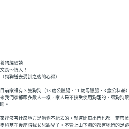
養狗經驗談
文長～慎入！
（狗狗送去受訓之後的心得）
目前家裡有 3 隻狗狗（13 歲公臘腸、11 歲母臘腸、3 歲公
來我們家都跟多數人一樣，家人是不接受使用狗籠的，讓狗狗跟
睡。
家裡沒有什麼地方是狗狗不能去的，就連開車出門也都一定帶著牠
隻科基在後座陪我女兒跟兒子。不管上山下海的都有牠們的足跡