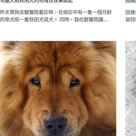
毛獵犬和秋田犬的地域性攻擊談起
為風
昨天帶狗去獸醫院看診時，在候診中有一隻一個月齡
這幾
的柴犬和一隻秋田犬成犬。 同時，我在獸醫院講…
是特