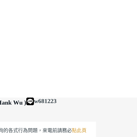
w681223
ank Wu )
狗的各式行為問題，來電前請務必
點此頁