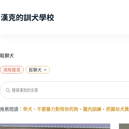
跳
至
主
要
內
容
鬆獅犬
×
清除搜尋
鬆獅犬
Search
推薦閱讀：
柴犬
、
不要暴力對待你的狗
、
籠內訓練
、
把握幼犬黃