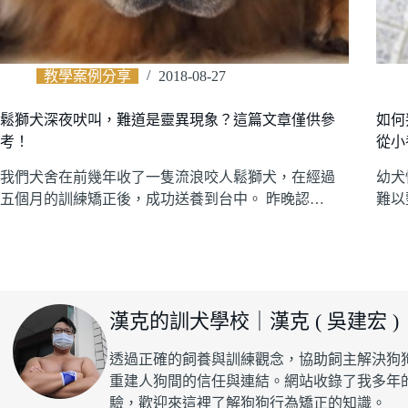
教學案例分享
2018-08-27
鬆獅犬深夜吠叫，難道是靈異現象？這篇文章僅供參
如何
考！
從小
我們犬舍在前幾年收了一隻流浪咬人鬆獅犬，在經過
幼犬
五個月的訓練矯正後，成功送養到台中。 昨晚認…
難以
漢克的訓犬學校｜漢克 ( 吳建宏 )
透過正確的飼養與訓練觀念，協助飼主解決狗
重建人狗間的信任與連結。網站收錄了我多年
驗，歡迎來這裡了解狗狗行為矯正的知識。