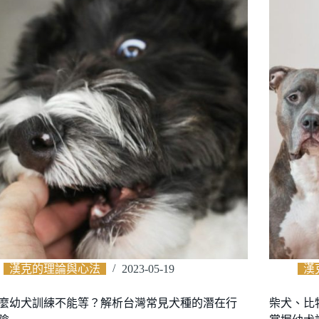
漢克的理論與心法
2023-05-19
漢
麼幼犬訓練不能等？解析台灣常見犬種的潛在行
柴犬、比