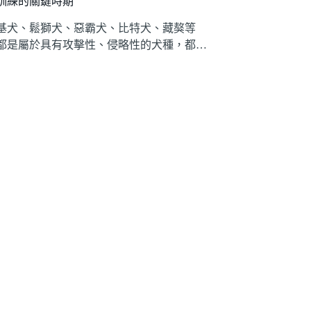
訓練的關鍵時期
基犬、鬆獅犬、惡霸犬、比特犬、藏獒等
都是屬於具有攻擊性、侵略性的犬種，都…