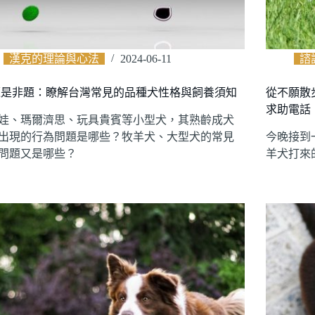
漢克的理論與心法
2024-06-11
諮
 題是非題：瞭解台灣常見的品種犬性格與飼養須知
從不願散
求助電話
娃、瑪爾濟思、玩具貴賓等小型犬，其熟齡成犬
出現的行為問題是哪些？牧羊犬、大型犬的常見
今晚接到
問題又是哪些？
羊犬打來