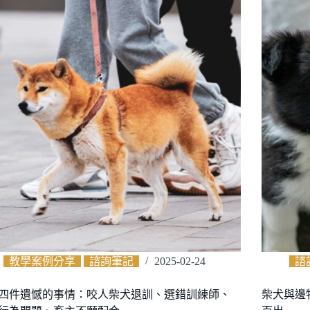
教學案例分享
諮詢筆記
2025-02-24
諮
四件遺憾的事情：咬人柴犬退訓、選錯訓練師、
柴犬與邊