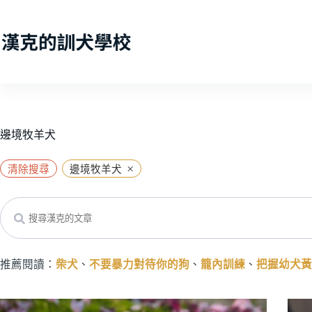
跳
至
主
要
內
容
邊境牧羊犬
×
清除搜尋
邊境牧羊犬
Search
推薦閱讀：
柴犬
、
不要暴力對待你的狗
、
籠內訓練
、
把握幼犬黃