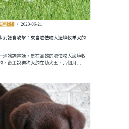
詢筆記
2023-06-21
步到護食攻擊：來自膽怯咬人邊境牧羊犬的
一通諮詢電話，是在高雄的膽怯咬人邊境牧
的，畜主說狗狗大約在幼犬五、六個月…