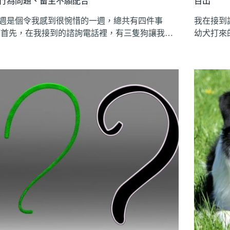
行為問題、畜主不願配合
百出
週是個令我感到很惋惜的一週，總共有四件事
我在接到
 首先，在我接到的諮詢電話裡，有三隻狗讓我…
幼犬打來