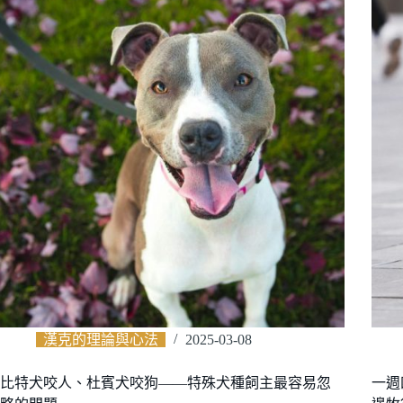
漢克的理論與心法
2025-03-08
比特犬咬人、杜賓犬咬狗——特殊犬種飼主最容易忽
一週