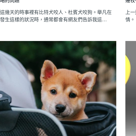
略的問題
邊牧
這幾天的時事裡有比特犬咬人、杜賓犬咬狗。舉凡在
上一
發生這樣的狀況時，通常都會有網友們告訴我這…
情。