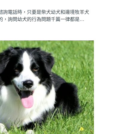
諮詢電話時，只要是柴犬幼犬和邊境牧羊犬
的，詢問幼犬的行為問題千篇一律都是…