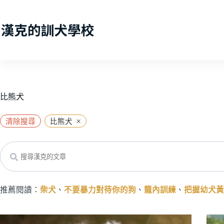
跳
至
主
要
內
容
比熊犬
×
清除搜尋
比熊犬
Search
推薦閱讀：
柴犬
、
不要暴力對待你的狗
、
籠內訓練
、
把握幼犬黃