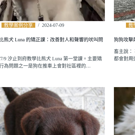
教學案例分享
2024-07-09
教
比熊犬 Luna 的矯正課：改善對人和聲響的吠叫問
狗狗攻擊
畜主說：
24/7/9 汐止到府教學比熊犬 Luna 第一堂課。主要矯
都會對周
行為問題之一是狗在推車上會對社區裡的…