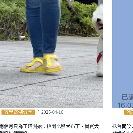
教學案例分享
2025-04-16
諮
兩個月只為正確開始：桃園比熊犬布丁、貴賓犬
送台南咬