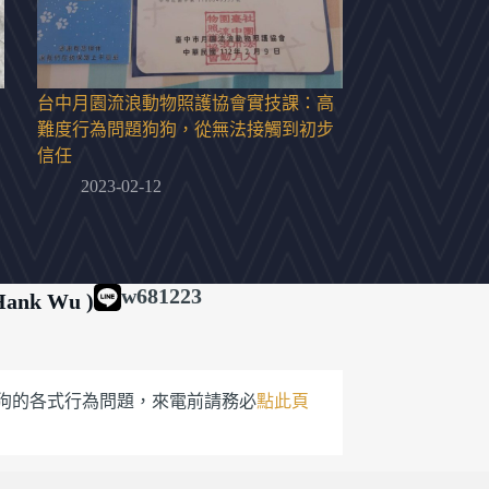
台中月園流浪動物照護協會實技課：高
難度行為問題狗狗，從無法接觸到初步
信任
2023-02-12
w681223
ank Wu )
狗的各式行為問題，來電前請務必
點此頁
高