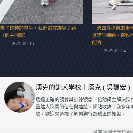
為了帥帥的重生，我們選擇訓練之路
一週四件遺憾的事
（飼主回饋）
選錯訓練師、邊牧
配合
2025-09-16
2025-02-24
漢克的訓犬學校｜漢克 ( 吳建宏 )
透過正確的飼養與訓練觀念，協助飼主解決狗
重建人狗間的信任與連結。網站收錄了我多年
驗，歡迎來這裡了解狗狗行為矯正的知識。
漢克的訓犬學校版權所