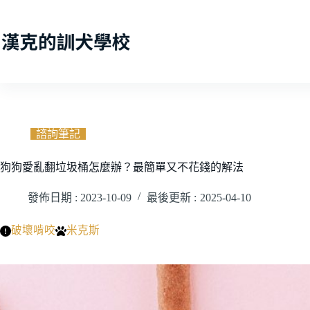
跳
至
主
要
內
容
諮詢筆記
狗狗愛亂翻垃圾桶怎麼辦？最簡單又不花錢的解法
發佈日期 :
2023-10-09
最後更新 :
2025-04-10
破壞啃咬
米克斯