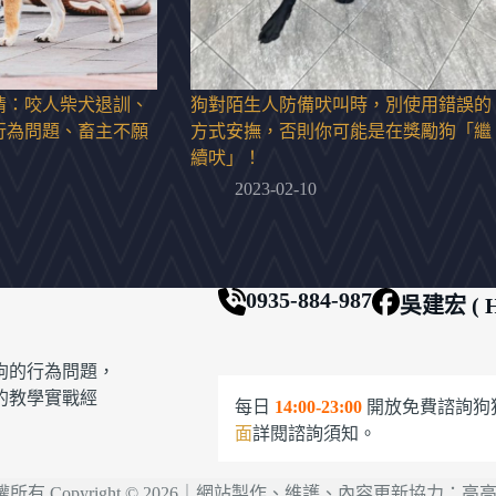
情：咬人柴犬退訓、
狗對陌生人防備吠叫時，別使用錯誤的
行為問題、畜主不願
方式安撫，否則你可能是在獎勵狗「繼
續吠」！
2023-02-10
0935-884-987
吳建宏 ( H
狗的行為問題，
的教學實戰經
每日
14:00-23:00
開放免費諮詢狗
面
詳閱諮詢須知。
有 Copyright © 2026｜網站製作、維護、內容更新協力：
高