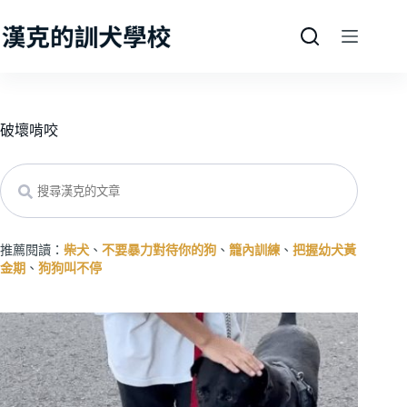
跳
至
主
要
內
容
破壞啃咬
Search
推薦閱讀：
柴犬
、
不要暴力對待你的狗
、
籠內訓練
、
把握幼犬黃
金期
、
狗狗叫不停