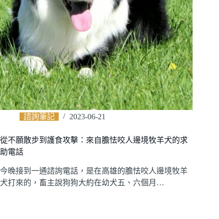
諮詢筆記
2023-06-21
從不願散步到護食攻擊：來自膽怯咬人邊境牧羊犬的求
助電話
今晚接到一通諮詢電話，是在高雄的膽怯咬人邊境牧羊
犬打來的，畜主說狗狗大約在幼犬五、六個月…