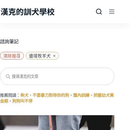
跳
至
主
要
內
容
諮詢筆記
×
清除搜尋
邊境牧羊犬
Search
推薦閱讀：
柴犬
、
不要暴力對待你的狗
、
籠內訓練
、
把握幼犬黃
金期
、
狗狗叫不停