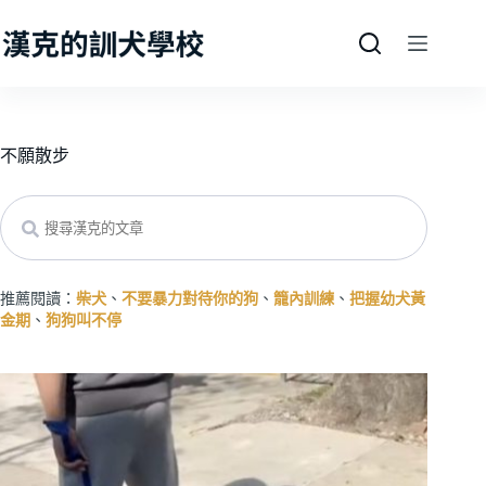
跳
至
主
要
內
容
不願散步
Search
推薦閱讀：
柴犬
、
不要暴力對待你的狗
、
籠內訓練
、
把握幼犬黃
金期
、
狗狗叫不停