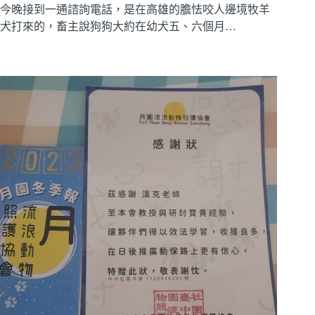
今晚接到一通諮詢電話，是在高雄的膽怯咬人邊境牧羊
犬打來的，畜主說狗狗大約在幼犬五、六個月…