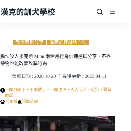
跳
至
主
要
內
容
教學案例分享
漢克的理論與心法
膽怯咬人米克斯 Mimi 兩個月行為訓練進展分享，不靠
藥物也能改變攻擊行為
發佈日期 :
2020-10-20
最後更新 :
2025-04-11
不願剪趾甲
、
不願散步
、
不願洗澡
、
兇人咬人
、
咬狗
、
聲音
敏感
米克斯
減敏訓練