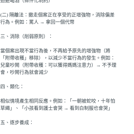
迴避喝酒（條件化制約）
(二) 隔離法：撤走個案正在享受的正增強物，消除偏差
行為。例如：罵人 → 拿回一個代幣
三、消除（削弱原則）：
當個案出現不當行為後，不再給予原先的增強物（將
「附帶收穫」移除），以減少不當行為的發生。例如：
兒童吵鬧（附帶收穫：可以獲得媽媽注意力）→ 不予理
會，吵鬧行為就會減少
四、類化：
相似情境產生相同反應。例如：「一朝被蛇咬，十年怕
草繩」、「小孩看到護士會哭 → 看到白制服也會哭」
五、逐步養成：