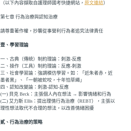
（以下內容擷取自護理師國考快捷網站，
原文連結
）
第七章 行為治療與認知治療
請尊重著作權，抄襲從事營利行為者追究法律責任
壹、學習理論
一、古典（傳統）制約理論：刺激-反應
二、操作（工具）制約理論：反應-刺激
三、社會學習論：強調模仿學習。如：「近朱者赤，近
墨者黑」、「一朝被蛇咬，十年怕草繩」
四、認知改變論：刺激-認知-反應
(一) 貝克 Beck：主張個人內在想法 → 影響情緒和行為
(二) 艾力斯 Ellis：提出理情行為治療（REBT），主張以
理性想法取代不合理的想法，以改善情緒困擾
貳、行為治療的策略