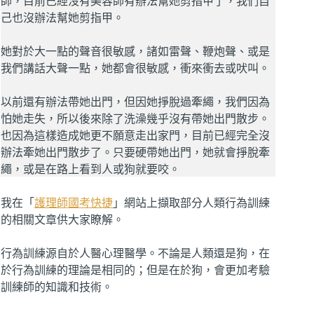
師，目前已經沒有美容師有辦法幫她剪指甲了，我們自
己也沒辦法幫她剪指甲。
她對於大一點的聲音很敏感，諸如雷聲、鞭炮聲、或是
我們講話大聲一點，她都會很敏感，衝來衝去或吠叫。
以前還有辦法帶她出門，但因她掙脫過牽繩，我們因為
怕她走失，所以後來除了洗澡幾乎沒有帶她出門散步。
也因為這樣造成她更不願意走出家門，目前已經完全沒
辦法牽她出門散步了。只要硬帶她出門，她就會掙脫牽
繩，或是在路上看到人或狗就要咬。
我在「
護理師國考快捷
」網站上擷取部分人類行為訓練
的相關文章供大家瞭解。
行為訓練源自於人醫心理醫學。不論是人類還是狗，在
於行為訓練的理論是相同的；但是在於狗，會更加考驗
訓練師的知識和技術。