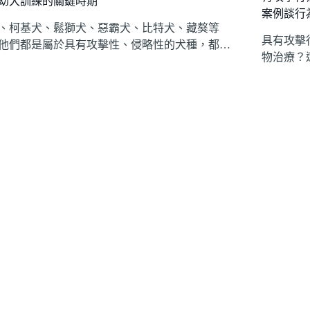
幼犬訓練的關鍵時期
案例談行
、柯基犬、鬆獅犬、惡霸犬、比特犬、藏獒等
具有攻擊
他們都是屬於具有攻擊性、侵略性的犬種，都…
物治療？