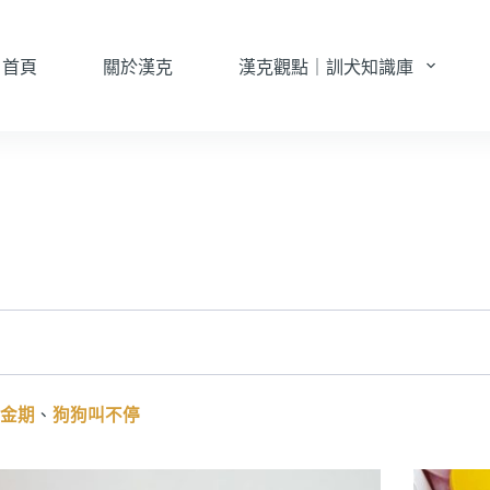
首頁
關於漢克
漢克觀點｜訓犬知識庫
金期
、
狗狗叫不停