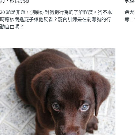
罰、餵食原則
掌握
20 題是非題，測驗你對狗狗行為的了解程度。狗不乖
柴犬
時應該關進籠子讓他反省？籠內訓練是在剝奪狗的行
等，
動自由嗎？