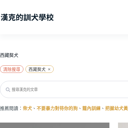
跳
至
主
要
內
容
西藏獒犬
×
清除搜尋
西藏獒犬
Search
推薦閱讀：
柴犬
、
不要暴力對待你的狗
、
籠內訓練
、
把握幼犬黃