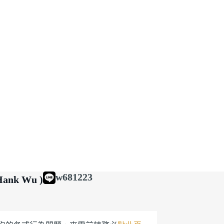
w681223
ank Wu )