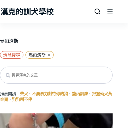
跳
至
主
要
內
容
瑪爾濟斯
×
清除搜尋
瑪爾濟斯
Search
推薦閱讀：
柴犬
、
不要暴力對待你的狗
、
籠內訓練
、
把握幼犬黃
金期
、
狗狗叫不停