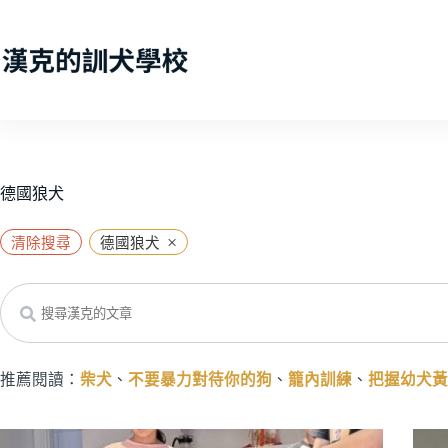
跳
至
主
要
內
容
德國狼犬
×
清除搜尋
德國狼犬
Search
推薦閱讀：
柴犬
、
不要暴力對待你的狗
、
籠內訓練
、
把握幼犬黃