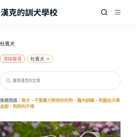
跳
至
主
要
內
容
杜賓犬
×
清除搜尋
杜賓犬
Search
推薦閱讀：
柴犬
、
不要暴力對待你的狗
、
籠內訓練
、
把握幼犬黃
金期
、
狗狗叫不停