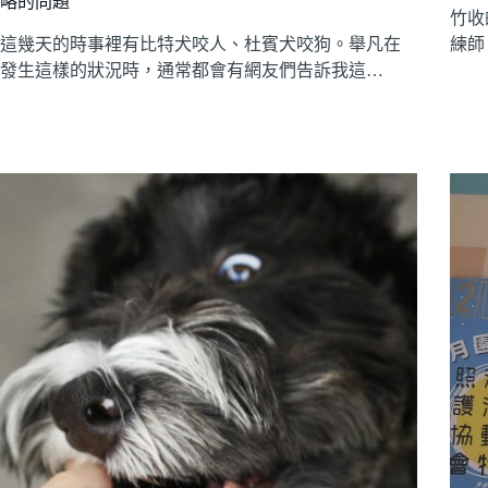
略的問題
竹收
這幾天的時事裡有比特犬咬人、杜賓犬咬狗。舉凡在
練師
發生這樣的狀況時，通常都會有網友們告訴我這…