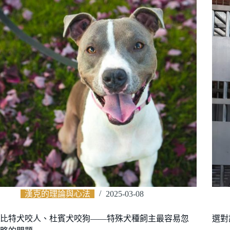
漢克的理論與心法
2025-03-08
比特犬咬人、杜賓犬咬狗——特殊犬種飼主最容易忽
選對