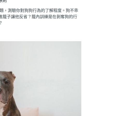
原則
是非題，測驗你對狗狗行為的了解程度。狗不乖
進籠子讓他反省？籠內訓練是在剝奪狗的行
？