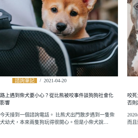
諮詢筆記
2021-04-20
路上遇到柴犬要小心？從比熊被咬事件談狗狗社會化
咬死
影響
否則
今天接到一個諮詢電話。 比熊犬出門散步遇到一隻柴
20
犬幼犬，本來兩隻狗玩得很開心。但是小柴犬說…
而且