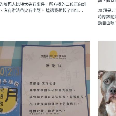
罰、餵食
的咬死人比特犬尖石事件，所方找的二位正向訓
，沒有辦法帶尖石出籠。 這讓我想起了四年…
20 題
時應該關
動自由嗎