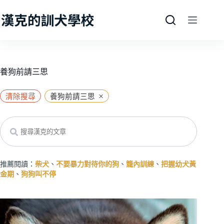
跳
至
主
要
內
容
養狗前請三思
×
清除搜尋
養狗前請三思
Search
推薦閱讀：
柴犬
、
不要暴力對待你的狗
、
籠內訓練
、
把握幼犬黃
金期
、
狗狗叫不停