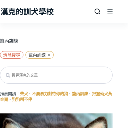
跳
至
主
要
內
容
籠內訓練
×
清除搜尋
籠內訓練
Search
推薦閱讀：
柴犬
、
不要暴力對待你的狗
、
籠內訓練
、
把握幼犬黃
金期
、
狗狗叫不停