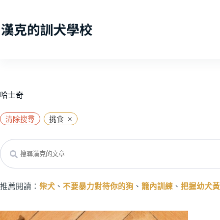
跳
至
主
要
內
容
哈士奇
×
清除搜尋
挑食
Search
推薦閱讀：
柴犬
、
不要暴力對待你的狗
、
籠內訓練
、
把握幼犬黃