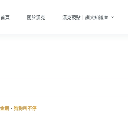
首頁
關於漢克
漢克觀點｜訓犬知識庫
金期
、
狗狗叫不停