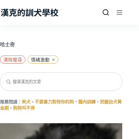
跳
至
主
要
內
容
哈士奇
×
清除搜尋
情緒激動
Search
推薦閱讀：
柴犬
、
不要暴力對待你的狗
、
籠內訓練
、
把握幼犬黃
金期
、
狗狗叫不停