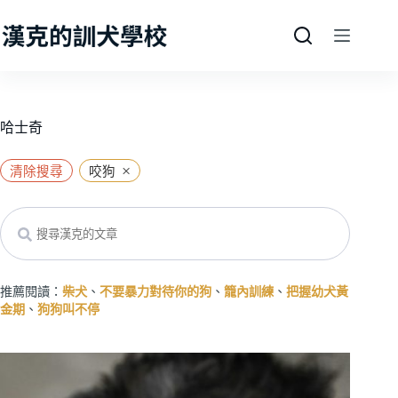
跳
至
主
要
內
容
哈士奇
×
清除搜尋
咬狗
Search
推薦閱讀：
柴犬
、
不要暴力對待你的狗
、
籠內訓練
、
把握幼犬黃
金期
、
狗狗叫不停