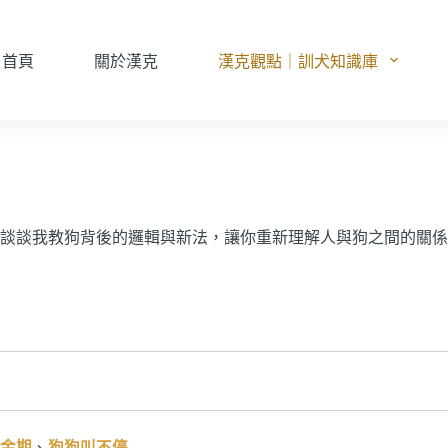
首頁
關於漢克
漢克觀點｜訓犬知識庫
談談我教狗背後的邏輯與新法，讓你重新理解人與狗之間的關係
金期
、
狗狗叫不停