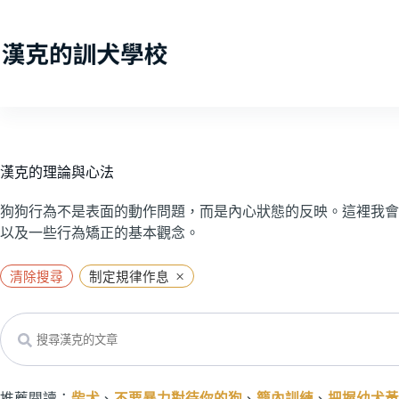
跳
至
主
要
內
容
漢克的理論與心法
狗狗行為不是表面的動作問題，而是內心狀態的反映。這裡我會
以及一些行為矯正的基本觀念。
×
清除搜尋
制定規律作息
Search
推薦閱讀：
柴犬
、
不要暴力對待你的狗
、
籠內訓練
、
把握幼犬黃