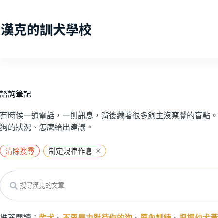
跳
至
主
要
內
容
諮詢筆記
有時候一通電話，一則訊息，背後藏著很多飼主沒察覺的盲點。
狗的狀況、怎麼給出建議。
×
清除搜尋
制定規律作息
Search
推薦閱讀：
柴犬
、
不要暴力對待你的狗
、
籠內訓練
、
把握幼犬黃