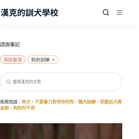
跳
至
主
要
內
容
諮詢筆記
×
清除搜尋
到府訓練
Search
推薦閱讀：
柴犬
、
不要暴力對待你的狗
、
籠內訓練
、
把握幼犬黃
金期
、
狗狗叫不停