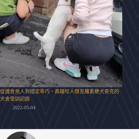
從護食兇人到穩定乖巧，高雄咬人傑克羅素梗犬麥克的
犬舍受訓記錄
2022-05-04