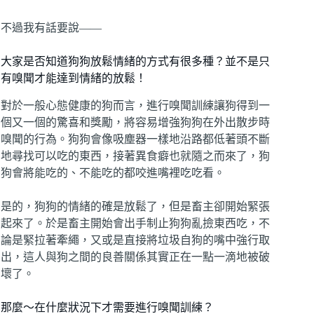
不過我有話要說——
大家是否知道狗狗放鬆情緒的方式有很多種？並不是只
有嗅聞才能達到情緒的放鬆！
對於一般心態健康的狗而言，進行嗅聞訓練讓狗得到一
個又一個的驚喜和獎勵，將容易增強狗狗在外出散步時
嗅聞的行為。狗狗會像吸塵器一樣地沿路都低著頭不斷
地尋找可以吃的東西，接著異食癖也就隨之而來了，狗
狗會將能吃的、不能吃的都咬進嘴裡吃吃看。
是的，狗狗的情緒的確是放鬆了，但是畜主卻開始緊張
起來了。於是畜主開始會出手制止狗狗亂撿東西吃，不
論是緊拉著牽繩，又或是直接將垃圾自狗的嘴中強行取
出，這人與狗之間的良善關係其實正在一點一滴地被破
壞了。
那麼～在什麼狀況下才需要進行嗅聞訓練？