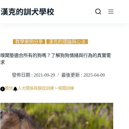
跳
至
主
要
內
容
教學案例分享
漢克的理論與心法
嗅聞墊適合所有的狗嗎？了解狗狗情緒與行為的真實需
求
發佈日期 :
2021-09-29
最後更新 :
2025-04-09
膽怯
人犬關係與服從訓練
、
嗅聞訓練