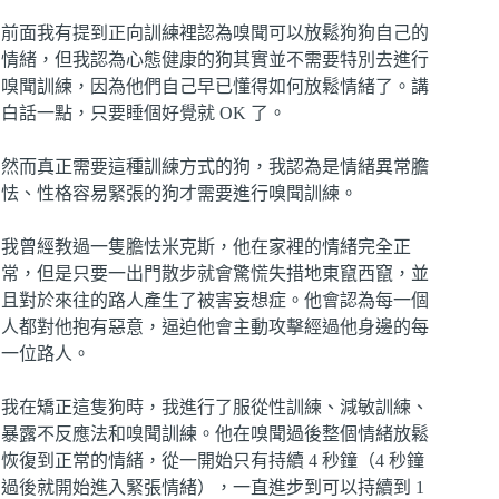
前面我有提到正向訓練裡認為嗅聞可以放鬆狗狗自己的
情緒，但我認為心態健康的狗其實並不需要特別去進行
嗅聞訓練，因為他們自己早已懂得如何放鬆情緒了。講
白話一點，只要睡個好覺就 OK 了。
然而真正需要這種訓練方式的狗，我認為是情緒異常膽
怯、性格容易緊張的狗才需要進行嗅聞訓練。
我曾經教過一隻膽怯米克斯，他在家裡的情緒完全正
常，但是只要一出門散步就會驚慌失措地東竄西竄，並
且對於來往的路人產生了被害妄想症。他會認為每一個
人都對他抱有惡意，逼迫他會主動攻擊經過他身邊的每
一位路人。
我在矯正這隻狗時，我進行了服從性訓練、減敏訓練、
暴露不反應法和嗅聞訓練。他在嗅聞過後整個情緒放鬆
恢復到正常的情緒，從一開始只有持續 4 秒鐘（4 秒鐘
過後就開始進入緊張情緒），一直進步到可以持續到 1