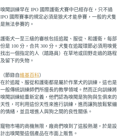
嗅聞訓練早在 IPO 國際護衛犬賽中已經存在，只不過
IPO 國際賽事的規定必須是狼犬才能參賽，一般的犬隻
是無法參賽的。
護衛犬一至三級的審核包括追蹤、服從、和護衛，每部
份是 100 分，合共 300 分。犬隻在追蹤環節必須用嗅覺
找出一個指定的人（踏路員）在草地或田野走過的路程
及留下的失物。
（節錄自
維基百科
）
在於追蹤、服從和護衛都是屬於作業犬的訓練，這也是
一般傳統訓練師們所擅長的教學領域。然而正向訓練將
嗅聞訓練給重新定義，他們認為嗅聞是狗狗與生俱來的
天性，可利用這份天性來進行訓練，進而讓狗放鬆緊繃
的情緒，並且增進人與狗之間的良性關係。
寵物市場的商機無限，廠商們嗅到了這股熱潮，於是設
計出嗅聞墊這個產品在市面上販售。