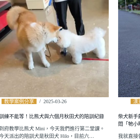
教學案例分享
2025-03-26
漢
訓練不能等！比熊犬與六個月秋田犬的陪訓紀錄
柴犬新手
悶「牠小
到府教學比熊犬 Mini，今天我們進行第二堂課。
今天派出的陪訓犬是秋田犬 Hilo，目前六…
我就直接