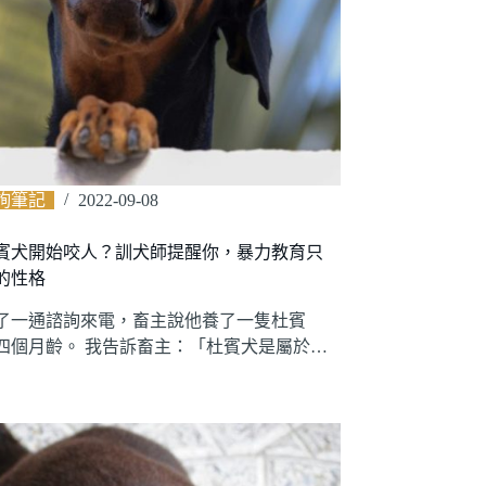
詢筆記
2022-09-08
賓犬開始咬人？訓犬師提醒你，暴力教育只
的性格
了一通諮詢來電，畜主說他養了一隻杜賓
四個月齡。 我告訴畜主：「杜賓犬是屬於…