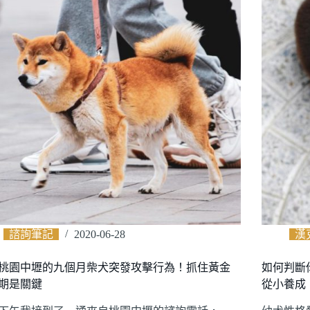
諮詢筆記
2020-06-28
漢
桃園中壢的九個月柴犬突發攻擊行為！抓住黃金
如何判斷
期是關鍵
從小養成