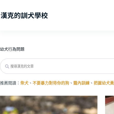
跳
至
主
要
內
容
幼犬行為問題
Search
推薦閱讀：
柴犬
、
不要暴力對待你的狗
、
籠內訓練
、
把握幼犬黃