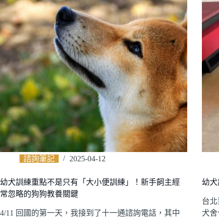
諮詢筆記
2025-04-12
幼犬訓練重點不是只有「大小便訓練」！新手飼主經
幼犬
常忽略的狗狗教養關鍵
台北
4/11 回國的第一天，我接到了十一通諮詢電話，其中
犬舍