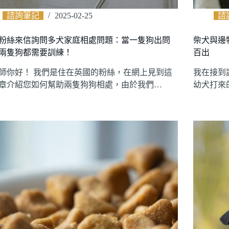
諮詢筆記
2025-02-25
諮
粉絲來信詢問多犬家庭相處問題：當一隻狗出問
柴犬與邊
兩隻狗都需要訓練！
百出
師你好！ 我們是住在英國的粉絲，在網上見到這
我在接到
章介紹您如何幫助兩隻狗狗相處，由於我們…
幼犬打來