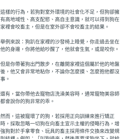
這樣的行為，若狗對室外環境的社會化不足，但狗卻擁
有高地域性、高支配慾、高自主意識，就可以得到狗在
家裡會咬畜主，但是在室外卻不會咬畜主的結果。
舉例來說：狗趴在家裡的沙發椅上睡覺，你走過去坐在
他的身邊，你將他給吵醒了，他就會生氣，或是咬你。
但是你帶著狗出門散步，在離開家裡這個屬於他的地盤
後，他又會非常地粘你，不論你怎麼摸、怎麼抱他都沒
事。
還有，當你帶他去寵物店洗澡美容時，通常寵物美容師
都會說你的狗非常的乖。
然而，這被寵壞了的狗，若採用正向訓練來進行矯正
時，採取忽略一切狗在向畜主宣示主權的侵略行為，增
強狗對於手拿零食、玩具的畜主採用條件交換來改變規
則結構。例如：「叫狗過來，然後再要求狗坐下，就給