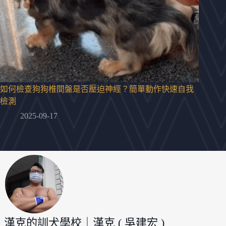
如何檢查狗狗椎間盤是否壓迫神經？簡單動作快速自我
檢測
2025-09-17
漢克的訓犬學校｜漢克 ( 吳建宏 )