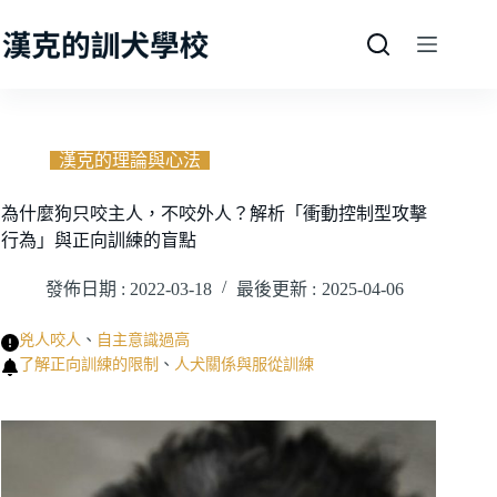
跳
至
主
要
內
容
漢克的理論與心法
為什麼狗只咬主人，不咬外人？解析「衝動控制型攻擊
行為」與正向訓練的盲點
發佈日期 :
2022-03-18
最後更新 :
2025-04-06
兇人咬人
、
自主意識過高
了解正向訓練的限制
、
人犬關係與服從訓練