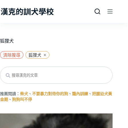
跳
至
主
要
內
容
狐狸犬
×
清除搜尋
狐狸犬
Search
推薦閱讀：
柴犬
、
不要暴力對待你的狗
、
籠內訓練
、
把握幼犬黃
金期
、
狗狗叫不停