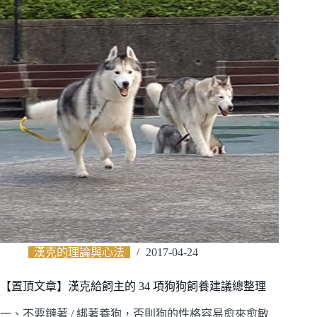
漢克的理論與心法
2017-04-24
【置頂文章】漢克給飼主的 34 項狗狗飼養建議總整理
一、不要鏈著 / 綁著養狗，否則狗的性格容易愈來愈敏