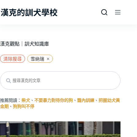
跳
至
主
要
內
容
漢克觀點｜訓犬知識庫
×
清除搜尋
雪納瑞
Search
推薦閱讀：
柴犬
、
不要暴力對待你的狗
、
籠內訓練
、
把握幼犬黃
金期
、
狗狗叫不停